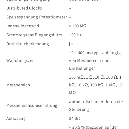
Distributed Clocks
–
Speisespannung Potentiometer
–
Innenwiderstand
> 100 MΩ
Grenzfrequenz Eingangsfilter
100 Hz
Drahtbrucherkennung
ja
10…400 ms typ., abhängig
Wandlungszeit
von Messbereich und
Einstellungen
100 mΩ, 1 Ω, 10 Ω, 100 Ω, 1
Messbereich
kΩ, 10 kΩ, 100 kΩ, 1 MΩ, 10
MΩ
automatisch oder durch die
Messbereichsumschaltung
Steuerung
Auflösung
24 Bit
< ±0,5 % (bezogen auf den