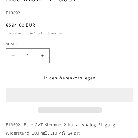
SKU:
EL3692
Normaler
€594,00 EUR
Preis
Versand
wird beim Checkout berechnet
Anzahl
Verringere
Erhöhe
die
die
Menge
Menge
für
für
In den Warenkorb legen
Beckhoff
Beckhoff
-
-
EL3692
EL3692
EL3692 | EtherCAT-Klemme, 2-Kanal-Analog-Eingang,
Widerstand, 100 mΩ…10 MΩ, 24 Bit