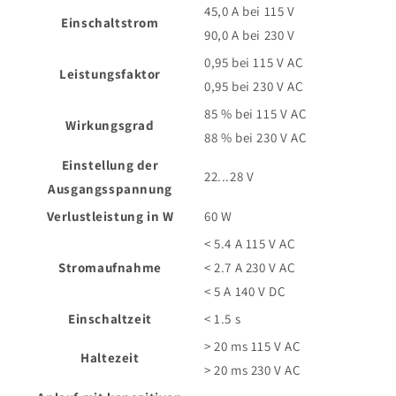
45,0 A bei 115 V
Einschaltstrom
90,0 A bei 230 V
0,95 bei 115 V AC
Leistungsfaktor
0,95 bei 230 V AC
85 % bei 115 V AC
Wirkungsgrad
88 % bei 230 V AC
Einstellung der
22...28 V
Ausgangsspannung
Verlustleistung in W
60 W
< 5.4 A 115 V AC
Stromaufnahme
< 2.7 A 230 V AC
< 5 A 140 V DC
Einschaltzeit
< 1.5 s
> 20 ms 115 V AC
Haltezeit
> 20 ms 230 V AC