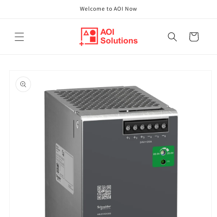
Direkt
Welcome to AOI Now
zum
Inhalt
Warenkorb
oduktinformationen
ringen