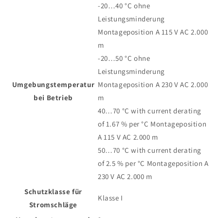
-20…40 °C ohne
Leistungsminderung
Montageposition A 115 V AC
2.000
m
-20…50 °C ohne
Leistungsminderung
Umgebungstemperatur
Montageposition A 230 V AC
2.000
bei Betrieb
m
40…70 °C with current derating
of 1.67 % per °C Montageposition
A 115 V AC
2.000 m
50…70 °C with current derating
of 2.5 % per °C Montageposition A
230 V AC
2.000 m
Schutzklasse für
Klasse I
Stromschläge