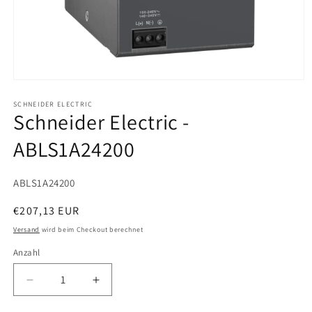
Medien
1
in
SCHNEIDER ELECTRIC
Schneider Electric -
Modal
öffnen
ABLS1A24200
SKU:
ABLS1A24200
Normaler
€207,13 EUR
Preis
Versand
wird beim Checkout berechnet
Anzahl
Verringere
Erhöhe
die
die