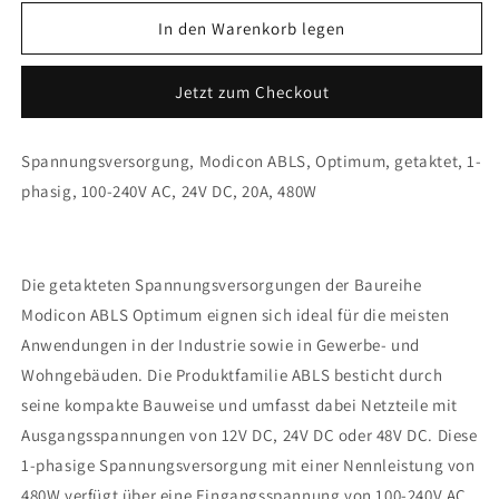
Menge
Menge
für
für
In den Warenkorb legen
Schneider
Schneider
Electric
Electric
Jetzt zum Checkout
-
-
ABLS1A24200
ABLS1A24200
Spannungsversorgung, Modicon ABLS, Optimum, getaktet, 1-
phasig, 100-240V AC, 24V DC, 20A, 480W
Die getakteten Spannungsversorgungen der Baureihe
Modicon ABLS Optimum eignen sich ideal für die meisten
Anwendungen in der Industrie sowie in Gewerbe- und
Wohngebäuden. Die Produktfamilie ABLS besticht durch
seine kompakte Bauweise und umfasst dabei Netzteile mit
Ausgangsspannungen von 12V DC, 24V DC oder 48V DC. Diese
1-phasige Spannungsversorgung mit einer Nennleistung von
480W verfügt über eine Eingangsspannung von 100-240V AC