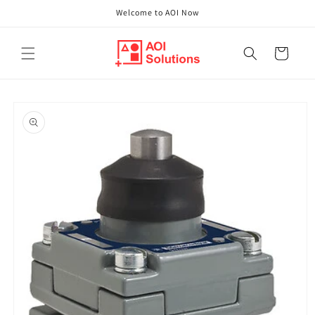
Direkt
Welcome to AOI Now
zum
Inhalt
Warenkorb
oduktinformationen
ringen