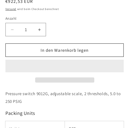
Normaler
€922,53 EUR
Preis
Versand
wird beim Checkout berechnet
Anzahl
Verringere
Erhöhe
die
die
Menge
Menge
für
für
In den Warenkorb legen
Telemecanique
Telemecanique
Sensors
Sensors
-
-
9012GAW26
9012GAW26
Pressure switch 9012G, adjustable scale, 2 thresholds, 5.0 to
250 PSIG
Packing Units