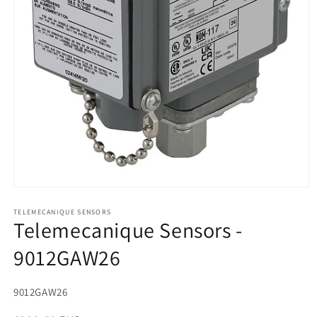
Medien
1
in
TELEMECANIQUE SENSORS
Telemecanique Sensors -
Modal
öffnen
9012GAW26
SKU:
9012GAW26