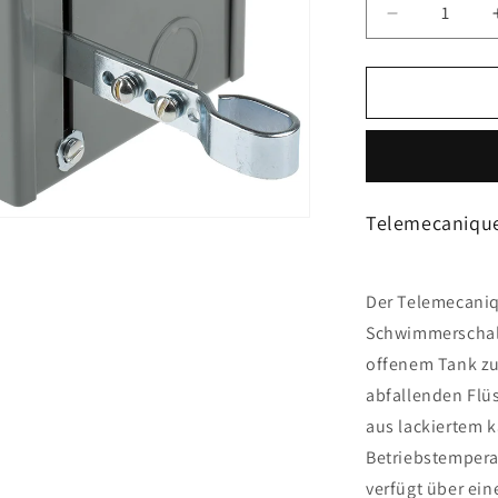
Verringere
die
Menge
für
Telemecani
Sensors
-
9038AG1
Telemecanique
Der Telemecaniq
Schwimmerschalt
offenem Tank zu
abfallenden Flü
aus lackiertem k
Betriebstemperat
verfügt über ei