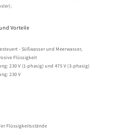
sler).
und Vorteile
gesteuert - Süßwasser und Meerwasser,
rosive Flüssigkeit
ng: 230 V (1-phasig) und 475 V (3-phasig)
ung: 230 V
e
er Flüssigkeitsstände