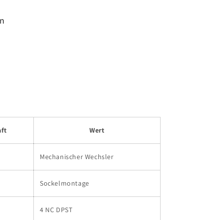
en
ft
Wert
Mechanischer Wechsler
Sockelmontage
4 NC DPST