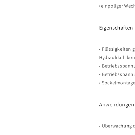
(einpoliger Wech
Eigenschaften 
• Flüssigkeiten 
Hydrauliköl, kor
• Betriebsspannu
• Betriebsspann
• Sockelmontag
Anwendungen
• Überwachung d