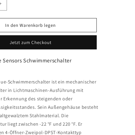
Erhöhe
die
Menge
für
In den Warenkorb legen
que
Telemecanique
Sensors
Jetzt zum Checkout
-
9038AG1
 Sensors Schwimmerschalter
ue-Schwimmerschalter ist ein mechanischer
er in Lichtmaschinen-Ausführung mit
r Erkennung des steigenden oder
ssigkeitsstandes. Sein Außengehäuse besteht
altgewalztem Stahlmaterial. Die
ur liegt zwischen -22 °F und 220 °F. Er
nen 4-Öffner-Zweipol-DPST-Kontakttyp