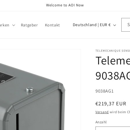
Welcome to AOI Now
L
Deutschland | EUR €
arken
Ratgeber
Kontakt
a
n
d
TELEMECANIQUE SENS
Teleme
/
R
9038A
e
g
SKU:
9038AG1
i
o
Normaler
€219,37 EUR
Preis
n
Versand
wird beim C
Anzahl