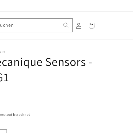
Suchen
Einloggen
Warenkorb
ORS
canique Sensors -
G1
heckout berechnet