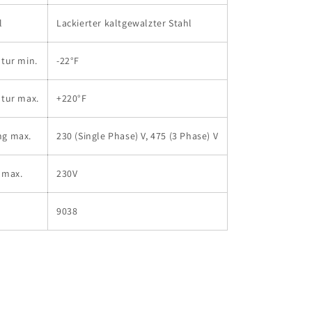
l
Lackierter kaltgewalzter Stahl
tur min.
-22°F
tur max.
+220°F
g max.
230 (Single Phase) V, 475 (3 Phase) V
 max.
230V
9038