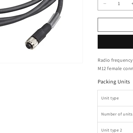
Verringere
die
Menge
für
Telemecani
Sensors
-
TCSMCN1F
Radio frequency 
M12 female conne
Packing Units
Unit type
Number of units
Unit type 2