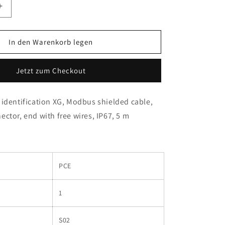
Erhöhe
die
Menge
für
In den Warenkorb legen
que
Telemecanique
Sensors
Jetzt zum Checkout
-
5
TCSMCN1F5
identification XG, Modbus shielded cable,
ctor, end with free wires, IP67, 5 m
PCE
1
S02