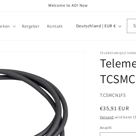
Welcome to AOI Now
L
Deutschland | EUR €
arken
Ratgeber
Kontakt
a
n
d
TELEMECANIQUE SENS
Teleme
/
R
TCSMC
e
g
SKU:
TCSMCN1F5
i
o
Normaler
€35,91 EUR
Preis
n
Versand
wird beim C
Anzahl