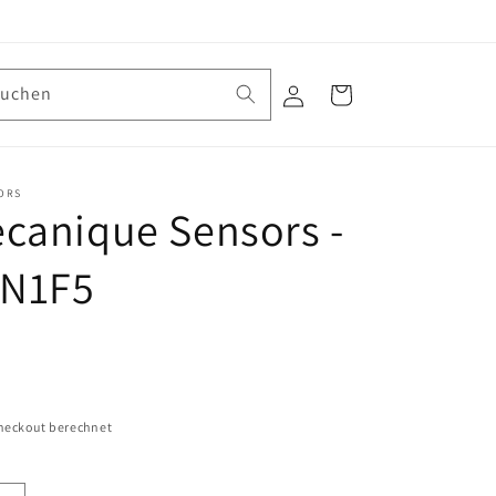
Suchen
Einloggen
Warenkorb
ORS
canique Sensors -
N1F5
heckout berechnet