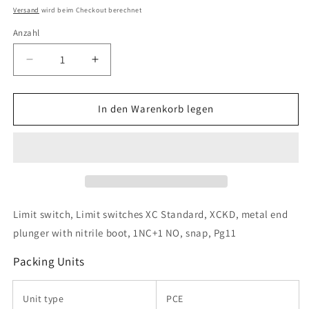
Preis
Versand
wird beim Checkout berechnet
Anzahl
Verringere
Erhöhe
die
die
Menge
Menge
für
für
In den Warenkorb legen
Telemecanique
Telemecanique
Sensors
Sensors
-
-
XCKD2111G11
XCKD2111G11
Limit switch, Limit switches XC Standard, XCKD, metal end
plunger with nitrile boot, 1NC+1 NO, snap, Pg11
Packing Units
Unit type
PCE