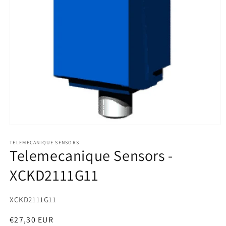
Medien
1
in
TELEMECANIQUE SENSORS
Telemecanique Sensors -
Modal
öffnen
XCKD2111G11
SKU:
XCKD2111G11
Normaler
€27,30 EUR