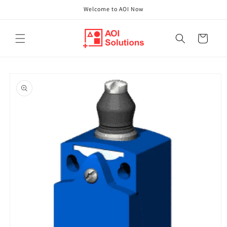
Direkt
Welcome to AOI Now
zum
Inhalt
Warenkorb
oduktinformationen
ringen