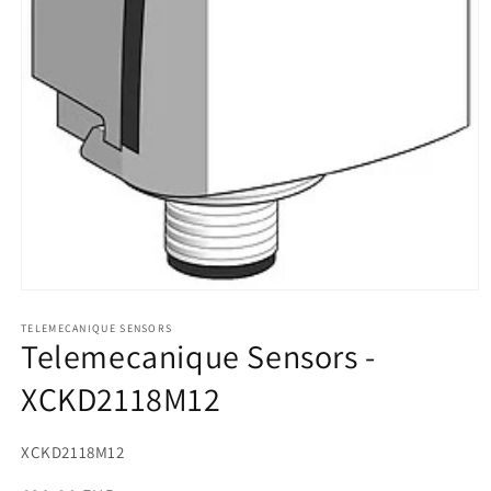
Medien
1
in
TELEMECANIQUE SENSORS
Telemecanique Sensors -
Modal
öffnen
XCKD2118M12
SKU:
XCKD2118M12