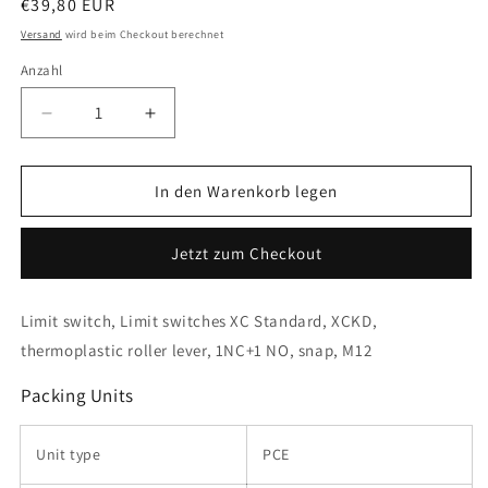
Normaler
€39,80 EUR
Preis
Versand
wird beim Checkout berechnet
Anzahl
Verringere
Erhöhe
die
die
Menge
Menge
für
für
In den Warenkorb legen
Telemecanique
Telemecanique
Sensors
Sensors
Jetzt zum Checkout
-
-
XCKD2118M12
XCKD2118M12
Limit switch, Limit switches XC Standard, XCKD,
thermoplastic roller lever, 1NC+1 NO, snap, M12
Packing Units
Unit type
PCE