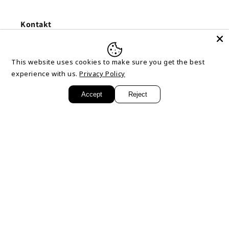
Kontakt
E-Mail:
info@aoi-solutions.com
This website uses cookies to make sure you get the best
Telefon:
+ 49 40 18234890
experience with us.
Privacy Policy
Accept
Reject
Rechtliches
AGB
Impressum
Datenschutzerklärung
Kontakt
Versandkosten