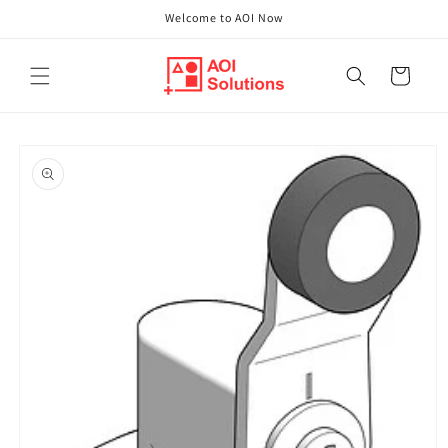
Direkt
Welcome to AOI Now
zum
Inhalt
Warenkorb
oduktinformationen
ringen