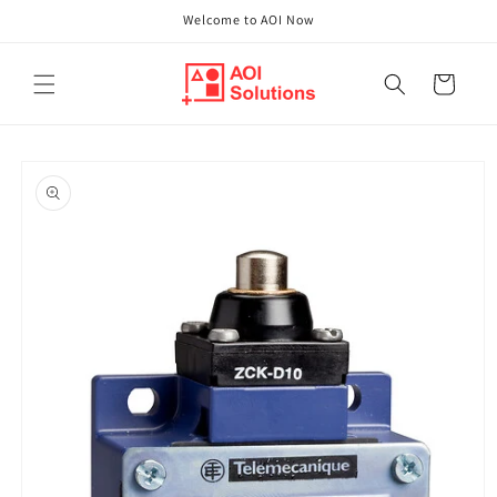
Direkt
Welcome to AOI Now
zum
Inhalt
Warenkorb
oduktinformationen
ringen