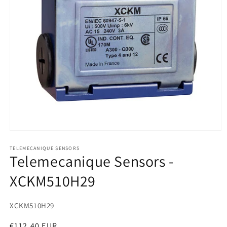
Medien
1
in
TELEMECANIQUE SENSORS
Telemecanique Sensors -
Modal
öffnen
XCKM510H29
SKU:
XCKM510H29
Normaler
€112,40 EUR