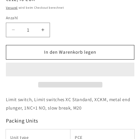
Preis
Versand
wird beim Checkout berechnet
Anzahl
Verringere
Erhöhe
die
die
Menge
Menge
für
für
In den Warenkorb legen
Telemecanique
Telemecanique
Sensors
Sensors
-
-
XCKM510H29
XCKM510H29
Limit switch, Limit switches XC Standard, XCKM, metal end
plunger, 1NC+1 NO, slow break, M20
Packing Units
Unit type
PCE