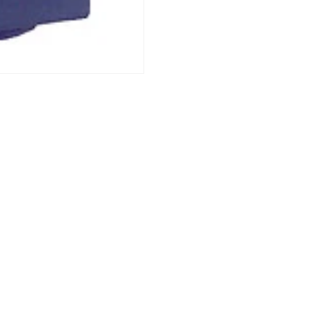
sse
Kontakt
olutions GmbH
E-Mail:
info@aoi-solutions.
nholzstraße 78
Telefon:
+ 49 40 18234890
 Hamburg Germany