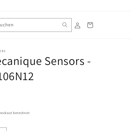
Suchen
Einloggen
Warenkorb
ORS
canique Sensors -
106N12
heckout berechnet