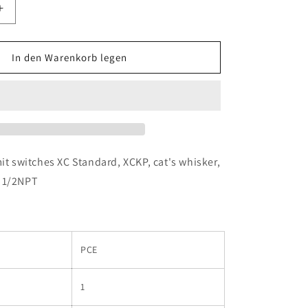
Erhöhe
die
Menge
für
In den Warenkorb legen
que
Telemecanique
Sensors
-
N12
XCKP2106N12
mit switches XC Standard, XCKP, cat's whisker,
 1/2NPT
PCE
1