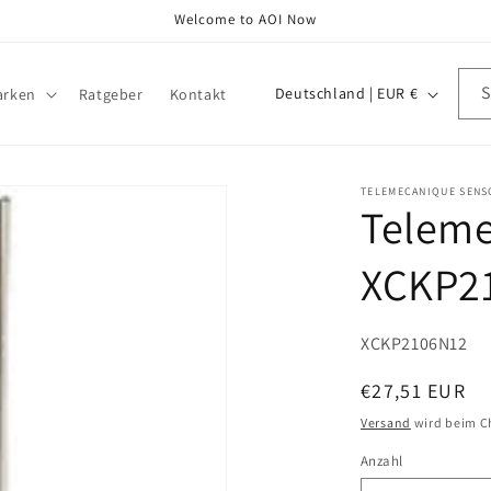
Welcome to AOI Now
L
Deutschland | EUR €
arken
Ratgeber
Kontakt
a
n
d
TELEMECANIQUE SENS
Teleme
/
R
XCKP2
e
g
SKU:
XCKP2106N12
i
o
Normaler
€27,51 EUR
Preis
n
Versand
wird beim C
Anzahl