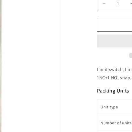
Verringere
die
Menge
für
Telemecani
Sensors
-
XCKP2106
Limit switch, Li
1NC+1 NO, snap,
Packing Units
Unit type
Number of units