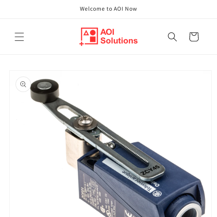
Direkt
Welcome to AOI Now
zum
Inhalt
Warenkorb
oduktinformationen
ringen