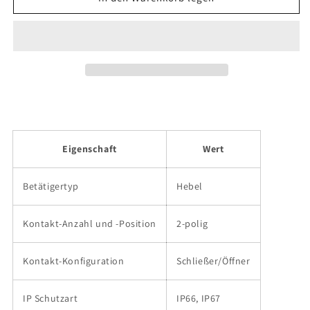
Telemecanique
Telemecanique
Sensors
Sensors
-
-
XCKP2145P16
XCKP2145P16
Eigenschaft
Wert
Betätigertyp
Hebel
Kontakt-Anzahl und -Position
2-polig
Kontakt-Konfiguration
Schließer/Öffner
IP Schutzart
IP66, IP67