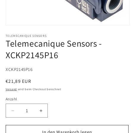
Medien
1
in
TELEMECANIQUE SENSORS
Telemecanique Sensors -
Modal
öffnen
XCKP2145P16
SKU:
XCKP2145P16
Normaler
€21,89 EUR
Preis
Versand
wird beim Checkout berechnet
Anzahl
Verringere
Erhöhe
die
die
Menge
Menge
für
für
In den Warenkorb legen