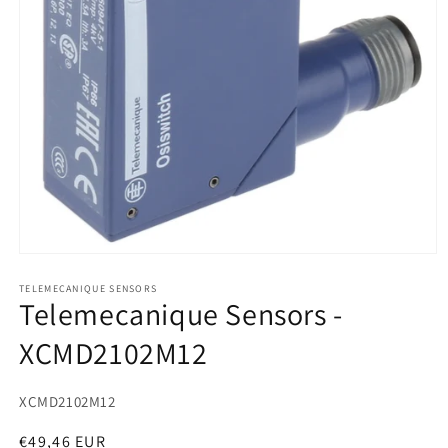
Medien
1
in
TELEMECANIQUE SENSORS
Telemecanique Sensors -
Modal
öffnen
XCMD2102M12
SKU:
XCMD2102M12
Normaler
€49,46 EUR