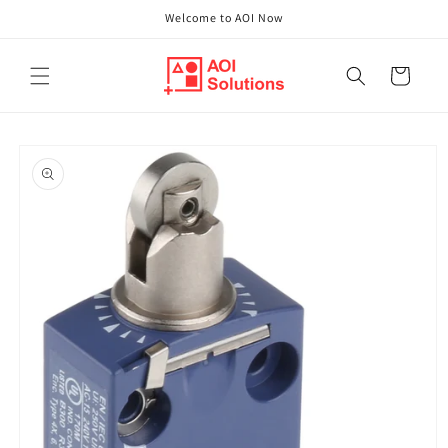
Direkt
Welcome to AOI Now
zum
Inhalt
Warenkorb
oduktinformationen
ringen