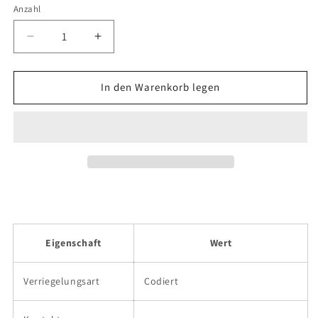
Anzahl
Verringere
Erhöhe
die
die
Menge
Menge
für
für
In den Warenkorb legen
Telemecanique
Telemecanique
Sensors
Sensors
-
-
XCSA802
XCSA802
Eigenschaft
Wert
Verriegelungsart
Codiert