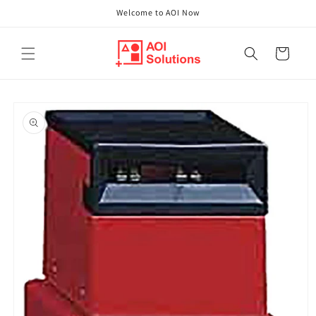
Direkt
Welcome to AOI Now
zum
Inhalt
Warenkorb
oduktinformationen
ringen