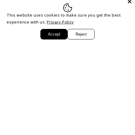
Telefon:
+ 49 40 18234890
This website uses cookies to make sure you get the best
Rechtliches
experience with us.
Privacy Policy
Accept
Reject
AGB
Impressum
Datenschutzerklärung
Kontakt
Versandkosten
Facebook
X
(Twitter)