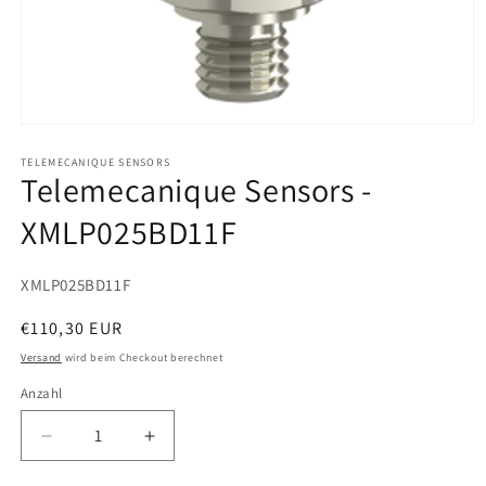
Medien
1
in
TELEMECANIQUE SENSORS
Telemecanique Sensors -
Modal
öffnen
XMLP025BD11F
SKU:
XMLP025BD11F
Normaler
€110,30 EUR
Preis
Versand
wird beim Checkout berechnet
Anzahl
Verringere
Erhöhe
die
die