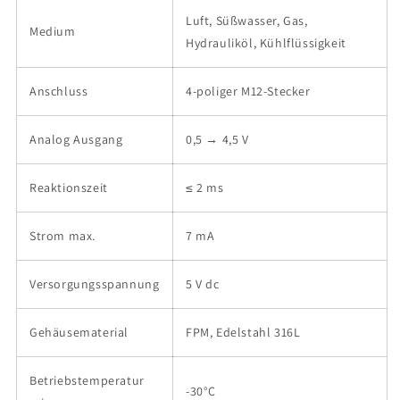
Luft, Süßwasser, Gas,
Medium
Hydrauliköl, Kühlflüssigkeit
Anschluss
4-poliger M12-Stecker
Analog Ausgang
0,5 → 4,5 V
Reaktionszeit
≤ 2 ms
Strom max.
7 mA
Versorgungsspannung
5 V dc
Gehäusematerial
FPM, Edelstahl 316L
Betriebstemperatur
-30°C