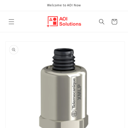
Direkt
Welcome to AOI Now
zum
Inhalt
Warenkorb
oduktinformationen
ringen