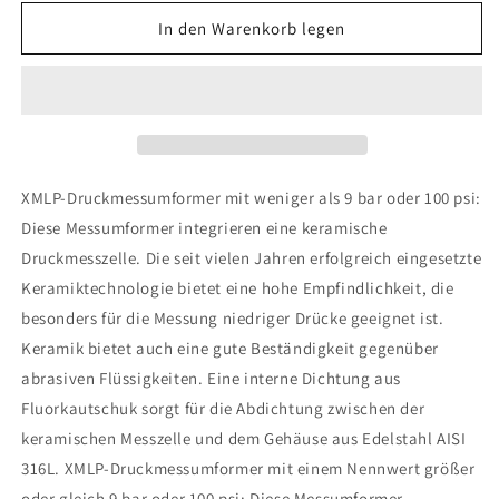
Menge
Menge
für
für
In den Warenkorb legen
Telemecanique
Telemecanique
Sensors
Sensors
-
-
XMLP025BD11F
XMLP025BD11F
XMLP-Druckmessumformer mit weniger als 9 bar oder 100 psi:
Diese Messumformer integrieren eine keramische
Druckmesszelle. Die seit vielen Jahren erfolgreich eingesetzte
Keramiktechnologie bietet eine hohe Empfindlichkeit, die
besonders für die Messung niedriger Drücke geeignet ist.
Keramik bietet auch eine gute Beständigkeit gegenüber
abrasiven Flüssigkeiten. Eine interne Dichtung aus
Fluorkautschuk sorgt für die Abdichtung zwischen der
keramischen Messzelle und dem Gehäuse aus Edelstahl AISI
316L. XMLP-Druckmessumformer mit einem Nennwert größer
oder gleich 9 bar oder 100 psi: Diese Messumformer