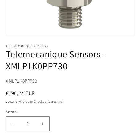
Medien
1
in
TELEMECANIQUE SENSORS
Telemecanique Sensors -
Modal
öffnen
XMLP1K0PP730
SKU:
XMLP1K0PP730
Normaler
€196,74 EUR
Preis
Versand
wird beim Checkout berechnet
Anzahl
Verringere
Erhöhe
die
die