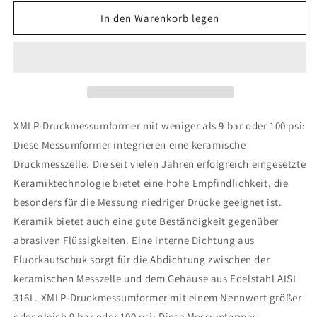
Menge
Menge
für
für
In den Warenkorb legen
Telemecanique
Telemecanique
Sensors
Sensors
-
-
XMLP1K0PP730
XMLP1K0PP730
XMLP-Druckmessumformer mit weniger als 9 bar oder 100 psi:
Diese Messumformer integrieren eine keramische
Druckmesszelle. Die seit vielen Jahren erfolgreich eingesetzte
Keramiktechnologie bietet eine hohe Empfindlichkeit, die
besonders für die Messung niedriger Drücke geeignet ist.
Keramik bietet auch eine gute Beständigkeit gegenüber
abrasiven Flüssigkeiten. Eine interne Dichtung aus
Fluorkautschuk sorgt für die Abdichtung zwischen der
keramischen Messzelle und dem Gehäuse aus Edelstahl AISI
316L. XMLP-Druckmessumformer mit einem Nennwert größer
oder gleich 9 bar oder 100 psi: Diese Messumformer