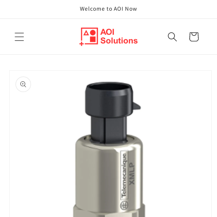
Direkt
Welcome to AOI Now
zum
Inhalt
Warenkorb
oduktinformationen
ringen