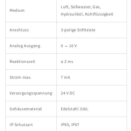
Luft, Süßwasser, Gas,
Medium
Hydrauliköl, Kühlflüssigkeit
Anschluss
3-polige Stiftleiste
Analog Ausgang
0 → 10 V
Reaktionszeit
≤ 2 ms
Strom max.
7 mA
Versorgungsspannung
24 V DC
Gehäusematerial
Edelstahl 316L
IP Schutzart
IP65, IP67