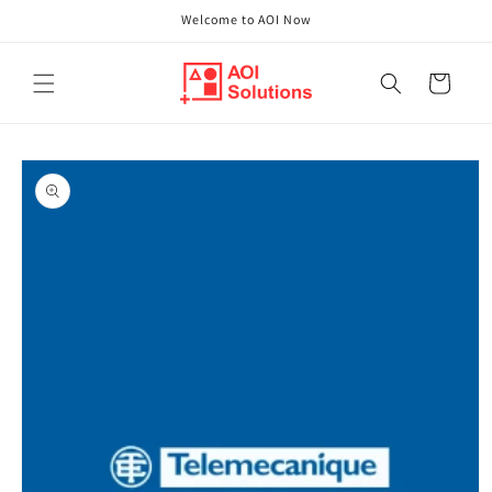
Direkt
Welcome to AOI Now
zum
Inhalt
Warenkorb
oduktinformationen
ringen