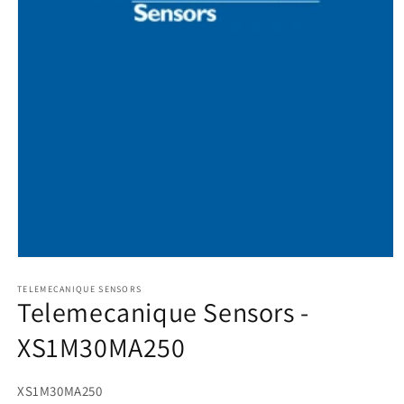
Medien
1
in
TELEMECANIQUE SENSORS
Telemecanique Sensors -
Modal
öffnen
XS1M30MA250
SKU:
XS1M30MA250