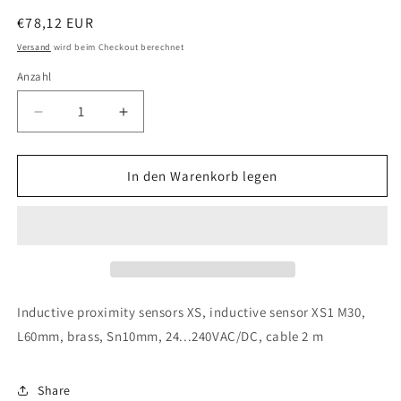
Normaler
€78,12 EUR
Preis
Versand
wird beim Checkout berechnet
Anzahl
Verringere
Erhöhe
die
die
Menge
Menge
für
für
In den Warenkorb legen
Telemecanique
Telemecanique
Sensors
Sensors
-
-
XS1M30MA250
XS1M30MA250
Inductive proximity sensors XS, inductive sensor XS1 M30,
L60mm, brass, Sn10mm, 24...240VAC/DC, cable 2 m
Share