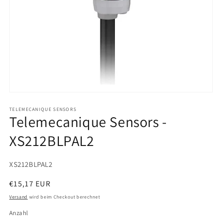
Medien
1
in
TELEMECANIQUE SENSORS
Telemecanique Sensors -
Modal
öffnen
XS212BLPAL2
SKU:
XS212BLPAL2
Normaler
€15,17 EUR
Preis
Versand
wird beim Checkout berechnet
Anzahl