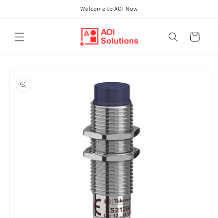
Direkt
Welcome to AOI Now
zum
Inhalt
Warenkorb
oduktinformationen
ringen