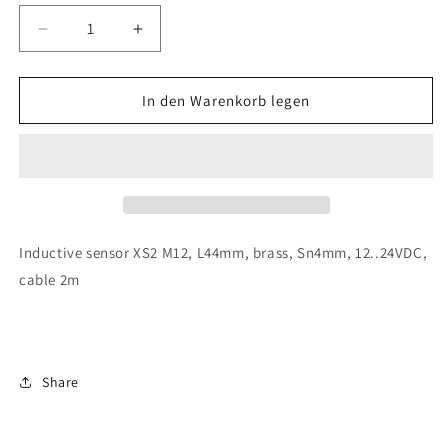
Verringere
Erhöhe
die
die
Menge
Menge
für
für
In den Warenkorb legen
Telemecanique
Telemecanique
Sensors
Sensors
-
-
XS212BLPAL2
XS212BLPAL2
Inductive sensor XS2 M12, L44mm, brass, Sn4mm, 12..24VDC,
cable 2m
Share