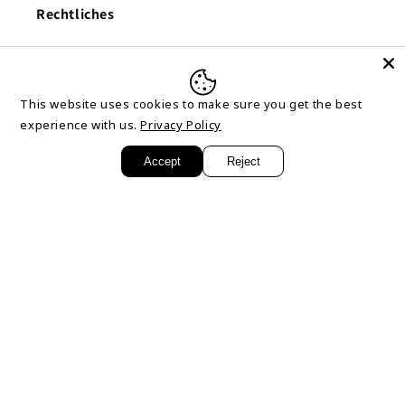
Rechtliches
AGB
Impressum
This website uses cookies to make sure you get the best
experience with us.
Privacy Policy
Datenschutzerklärung
Accept
Reject
Kontakt
Versandkosten
Facebook
X
(Twitter)
Land/Region
Deutschland | EUR €