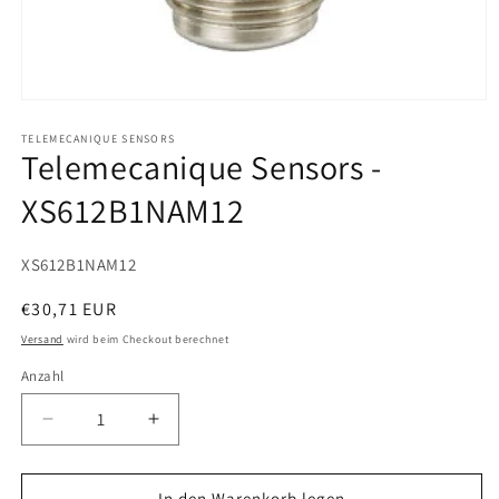
Medien
1
in
TELEMECANIQUE SENSORS
Telemecanique Sensors -
Modal
öffnen
XS612B1NAM12
SKU:
XS612B1NAM12
Normaler
€30,71 EUR
Preis
Versand
wird beim Checkout berechnet
Anzahl
Verringere
Erhöhe
die
die
Menge
Menge
für
für
In den Warenkorb legen