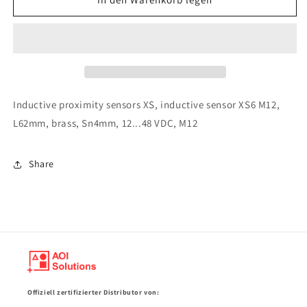
Telemecanique
Telemecanique
Sensors
Sensors
-
-
XS612B1NAM12
XS612B1NAM12
Inductive proximity sensors XS, inductive sensor XS6 M12,
L62mm, brass, Sn4mm, 12...48 VDC, M12
Share
Offiziell zertifizierter Distributor von: