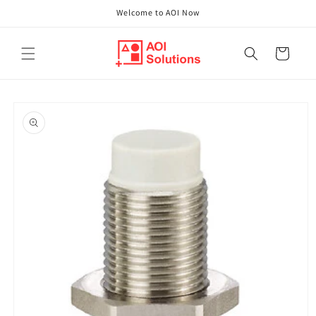
Direkt
Welcome to AOI Now
zum
Inhalt
Warenkorb
oduktinformationen
ringen