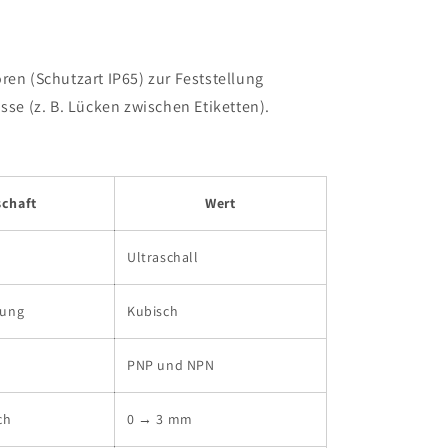
ren (Schutzart IP65) zur Feststellung
isse (z. B. Lücken zwischen Etiketten).
schaft
Wert
Ultraschall
rung
Kubisch
PNP und NPN
ch
0 → 3 mm