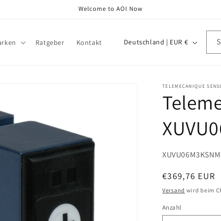
Welcome to AOI Now
L
Deutschland | EUR €
arken
Ratgeber
Kontakt
a
n
d
TELEMECANIQUE SENS
Teleme
/
R
XUVU0
e
g
SKU:
XUVU06M3KSNM
i
o
Normaler
€369,76 EUR
Preis
n
Versand
wird beim C
Anzahl