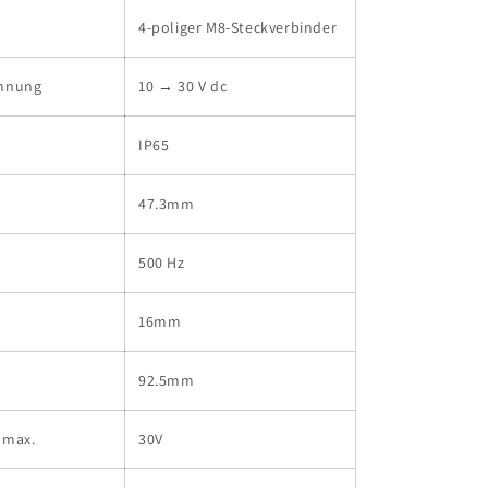
4-poliger M8-Steckverbinder
annung
10 → 30 V dc
IP65
47.3mm
500 Hz
16mm
92.5mm
 max.
30V