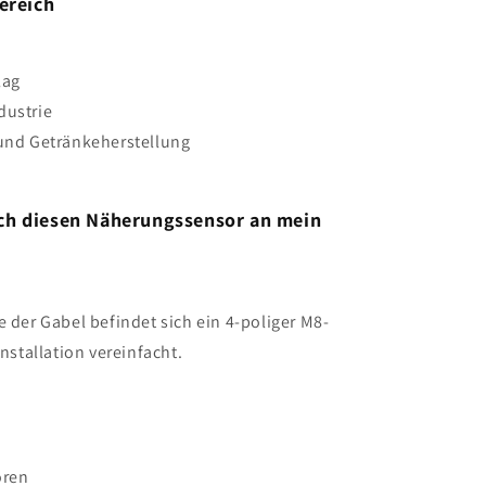
ereich
lag
dustrie
 und Getränkeherstellung
ich diesen Näherungssensor an mein
e der Gabel befindet sich ein 4-poliger M8-
Installation vereinfacht.
oren