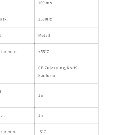
100 mA
max.
1500Hz
l
Metall
tur max.
+55°C
CE-Zulassung, RoHS-
konform
d
Ja
tz
Ja
tur min.
-5°C