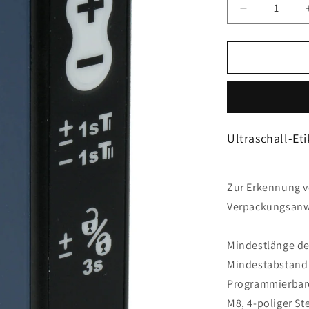
Verringere
die
Menge
für
Telemecani
Sensors
-
XUVU06M3
Ultraschall-Et
Zur Erkennung v
Verpackungsan
Mindestlänge de
Mindestabstand 
Programmierbare
M8, 4-poliger St