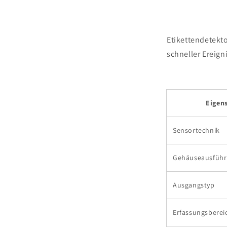
Etikettendetekto
schneller Ereign
Eigen
Sensortechnik
Gehäuseausfüh
Ausgangstyp
Erfassungsberei