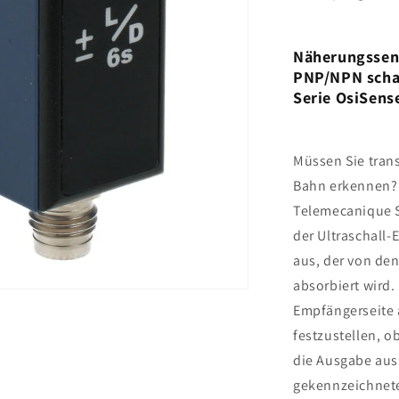
Näherungssen
PNP/NPN schal
Serie OsiSen
Müssen Sie trans
Bahn erkennen? 
Telemecanique S
der Ultraschall-
aus, der von den
absorbiert wird.
Empfängerseite 
festzustellen, ob
die Ausgabe aus.
gekennzeichnete