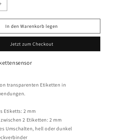
Erhöhe
die
Menge
für
In den Warenkorb legen
que
Telemecanique
Sensors
Jetzt zum Checkout
-
KSNM8
XUVU06M3KSNM8
ikettensensor
on transparenten Etiketten in
wendungen.
s Etiketts: 2 mm
zwischen 2 Etiketten: 2 mm
s Umschalten, hell oder dunkel
eckverbinder