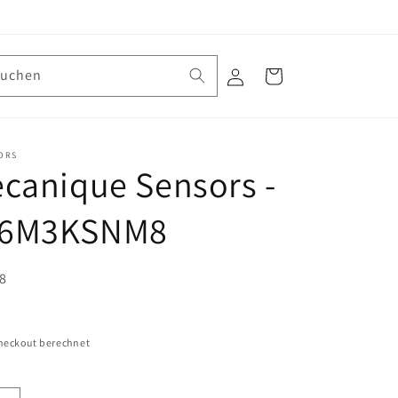
Suchen
Einloggen
Warenkorb
ORS
canique Sensors -
6M3KSNM8
8
heckout berechnet