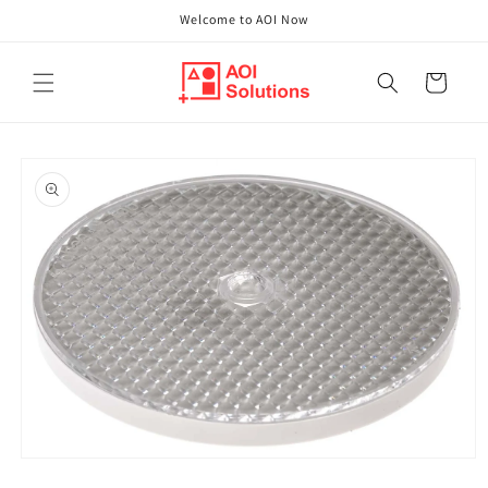
Direkt
Welcome to AOI Now
zum
Inhalt
Warenkorb
oduktinformationen
ringen
Medien
1