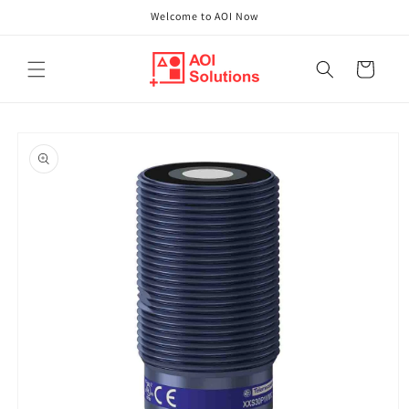
Direkt
Welcome to AOI Now
zum
Inhalt
Warenkorb
oduktinformationen
ringen