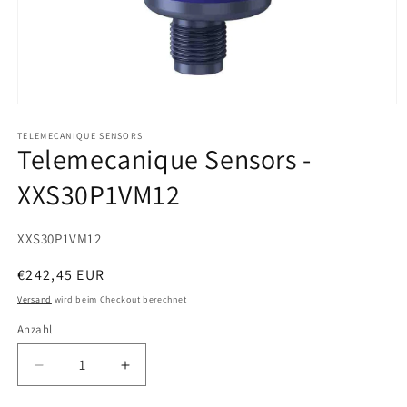
Medien
1
in
TELEMECANIQUE SENSORS
Telemecanique Sensors -
Modal
öffnen
XXS30P1VM12
SKU:
XXS30P1VM12
Normaler
€242,45 EUR
Preis
Versand
wird beim Checkout berechnet
Anzahl
Verringere
Erhöhe
die
die