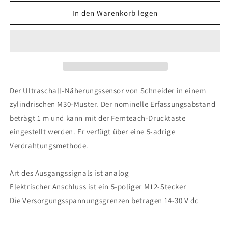
Menge
Menge
für
für
In den Warenkorb legen
Telemecanique
Telemecanique
Sensors
Sensors
-
-
XXS30P1VM12
XXS30P1VM12
Der Ultraschall-Näherungssensor von Schneider in einem
zylindrischen M30-Muster. Der nominelle Erfassungsabstand
beträgt 1 m und kann mit der Fernteach-Drucktaste
eingestellt werden. Er verfügt über eine 5-adrige
Verdrahtungsmethode.
Art des Ausgangssignals ist analog
Elektrischer Anschluss ist ein 5-poliger M12-Stecker
Die Versorgungsspannungsgrenzen betragen 14-30 V dc