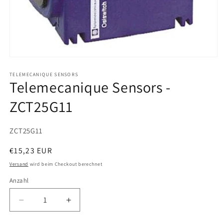
Medien
1
in
TELEMECANIQUE SENSORS
Telemecanique Sensors -
Modal
öffnen
ZCT25G11
SKU:
ZCT25G11
Normaler
€15,23 EUR
Preis
Versand
wird beim Checkout berechnet
Anzahl
Verringere
Erhöhe
die
die