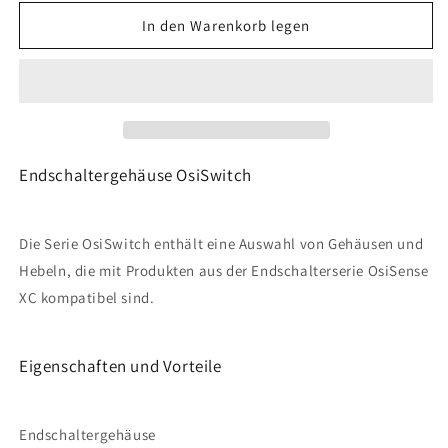
Menge
Menge
für
für
In den Warenkorb legen
Telemecanique
Telemecanique
Sensors
Sensors
-
-
ZCT25G11
ZCT25G11
Endschaltergehäuse OsiSwitch
Die Serie OsiSwitch enthält eine Auswahl von Gehäusen und
Hebeln, die mit Produkten aus der Endschalterserie OsiSense
XC kompatibel sind.
Eigenschaften und Vorteile
Endschaltergehäuse